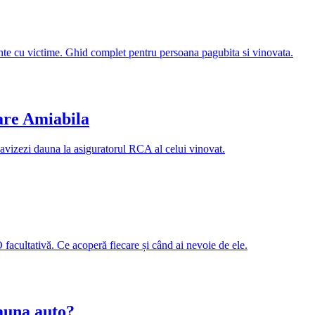
idente cu victime. Ghid complet pentru persoana pagubita si vinovata.
are Amiabila
 avizezi dauna la asiguratorul RCA al celui vinovat.
acultativă. Ce acoperă fiecare și când ai nevoie de ele.
auna auto?