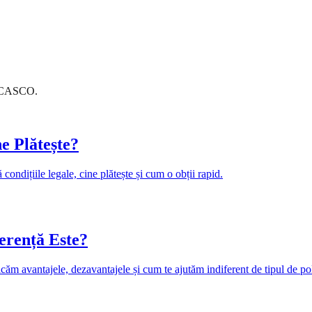
și CASCO.
e Plătește?
ondițiile legale, cine plătește și cum o obții rapid.
erență Este?
căm avantajele, dezavantajele și cum te ajutăm indiferent de tipul de pol