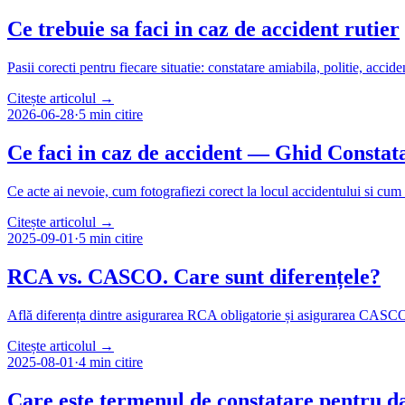
Ce trebuie sa faci in caz de accident rutier
Pasii corecti pentru fiecare situatie: constatare amiabila, politie, acc
Citește articolul →
2026-06-28
·
5 min
citire
Ce faci in caz de accident — Ghid Constat
Ce acte ai nevoie, cum fotografiezi corect la locul accidentului si cum
Citește articolul →
2025-09-01
·
5 min
citire
RCA vs. CASCO. Care sunt diferențele?
Află diferența dintre asigurarea RCA obligatorie și asigurarea CASCO f
Citește articolul →
2025-08-01
·
4 min
citire
Care este termenul de constatare pentru d