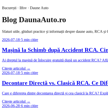
București · Ilfov · Daune Auto
Blog DaunaAuto.ro
Sfaturi utile, ghiduri practice și informații despre daune auto, RCA 
2026-07-18
·
5 min
citire
Mașină la Schimb după Accident RCA. Cin
Ai dreptul la mașină de înlocuire gratuită după un accident RCA? Află c
Citește articolul →
2026-07-18
·
5 min
citire
Decontare Directă vs. Clasică RCA. Ce Dif
Care e diferența dintre decontarea directă și cea clasică la RCA? Expli
Citește articolul →
2026-06-28
·
6 min
citire